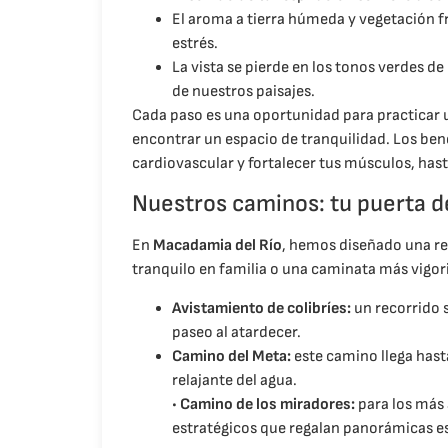
El aroma a tierra húmeda y vegetación f
estrés.
La vista se pierde en los tonos verdes de 
de nuestros paisajes.
Cada paso es una oportunidad para practicar un
encontrar un espacio de tranquilidad. Los ben
cardiovascular y fortalecer tus músculos, hast
Nuestros caminos: tu puerta de
En
Macadamia del Río
, hemos diseñado una re
tranquilo en familia o una caminata más vigori
Avistamiento de colibríes:
un recorrido 
paseo al atardecer.
Camino del Meta:
este camino llega hasta
relajante del agua.
•
Camino de los miradores:
para los más
estratégicos que regalan panorámicas es